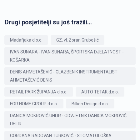
Drugi posjetitelji su još tražili...
Madafjaka d.o.o.
GZ, vl. Zoran Grubešić
IVAN SUNARA - IVAN SUNARA, ŠPORTSKA DJELATNOST -
KOŠARKA
DENIS AHMETAŠEVIĆ - GLAZBENIK INSTRUMENTALIST
AHMETAŠEVIĆ DENIS
RETAIL PARK ŽUPANJA d.o.o.
AUTO TETAK d.o.o.
FOR HOME GROUP d.o.o.
Billion Design d.o.o.
DANICA MOKROVIĆ UHLIR - ODVJETNIK DANICA MOKROVIĆ
UHLIR
GORDANA RADOVAN TURKOVIĆ - STOMATOLOŠKA