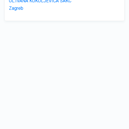
UL.IVANA KUKULJEVIĆA SAKC
Zagreb