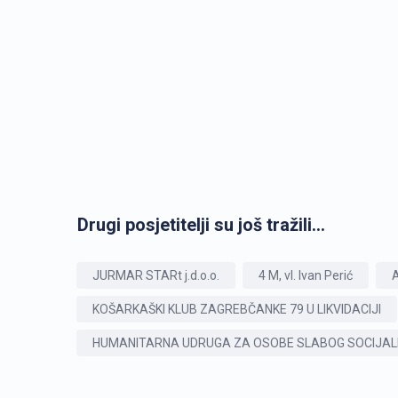
Drugi posjetitelji su još tražili...
JURMAR STARt j.d.o.o.
4 M, vl. Ivan Perić
A
KOŠARKAŠKI KLUB ZAGREBČANKE 79 U LIKVIDACIJI
HUMANITARNA UDRUGA ZA OSOBE SLABOG SOCIJAL