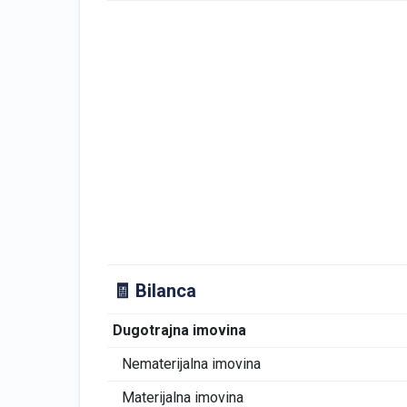
🧾 Bilanca
Dugotrajna imovina
Nematerijalna imovina
Materijalna imovina