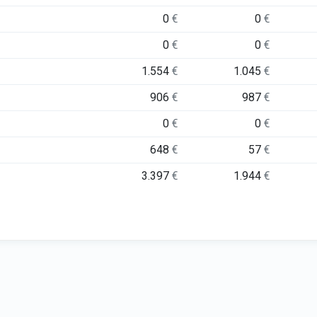
0
€
0
€
0
€
0
€
1.554
€
1.045
€
906
€
987
€
0
€
0
€
648
€
57
€
3.397
€
1.944
€