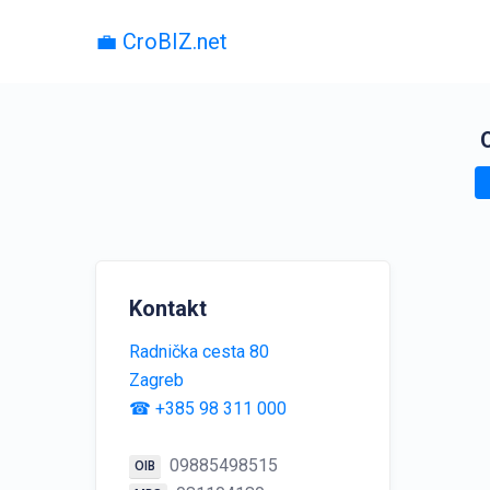
💼 CroBIZ.net
Kontakt
Radnička cesta 80
Zagreb
☎ +385 98 311 000
09885498515
OIB