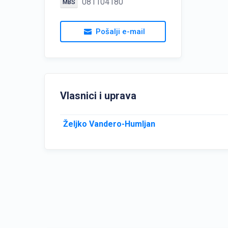
081104180
MBS
Pošalji e-mail
Vlasnici i uprava
Željko Vandero-Humljan