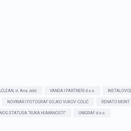
CLEAN, vl. Ana Jelić
VANDA I PARTNERI d.o.o.
INSTALOVOD 
NOVINAR I FOTOGRAF GOJKO VUKOV-COLIĆ
RENATO MONT d
NOG STATUSA "RUKA HUMANOSTI"
UNIGRAF d.o.o.