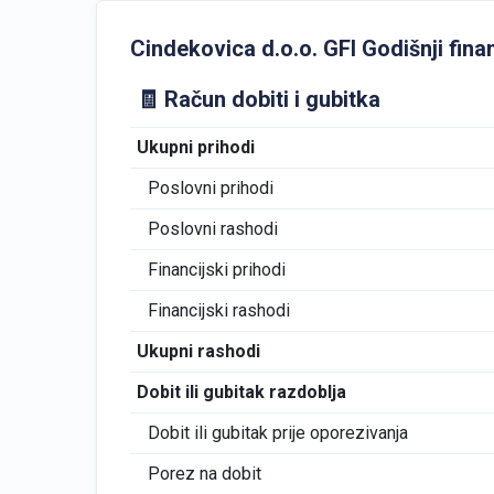
Cindekovica d.o.o. GFI Godišnji financ
🧾 Račun dobiti i gubitka
Ukupni prihodi
Poslovni prihodi
Poslovni rashodi
Financijski prihodi
Financijski rashodi
Ukupni rashodi
Dobit ili gubitak razdoblja
Dobit ili gubitak prije oporezivanja
Porez na dobit