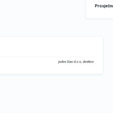
Prosječna
jedini član d.o.o, direktor