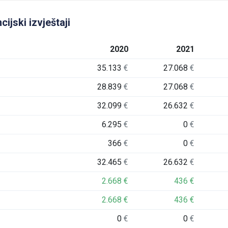
ijski izvještaji
2020
2021
35.133
€
27.068
€
28.839
€
27.068
€
32.099
€
26.632
€
6.295
€
0
€
366
€
0
€
32.465
€
26.632
€
2.668
€
436
€
2.668
€
436
€
0
€
0
€