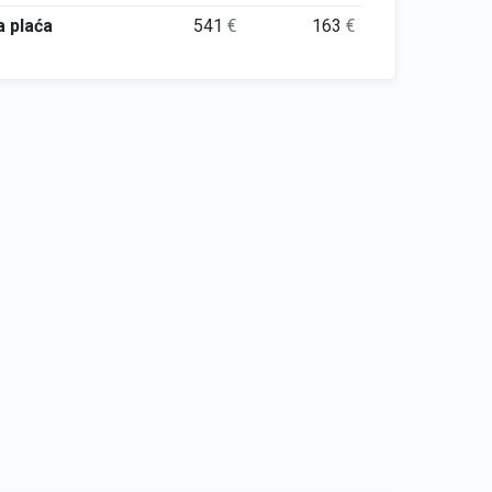
 plaća
541
€
163
€