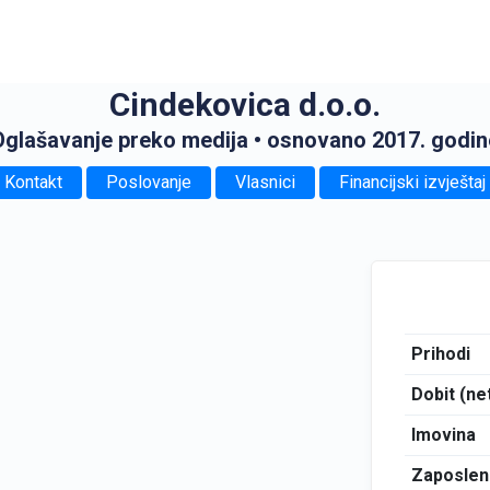
Cindekovica d.o.o.
Oglašavanje preko medija
• osnovano 2017. godin
Kontakt
Poslovanje
Vlasnici
Financijski izvještaj
Prihodi
Dobit (ne
Imovina
Zaposlen