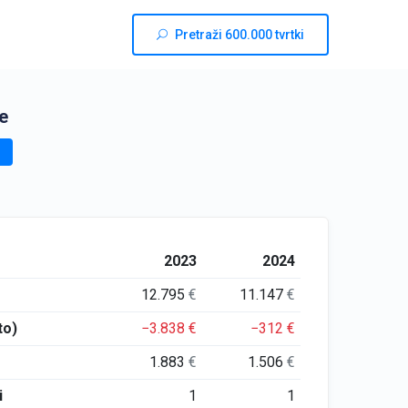
Pretraži 600.000 tvrtki
e
2023
2024
12.795
€
11.147
€
to)
−3.838
€
−312
€
1.883
€
1.506
€
i
1
1