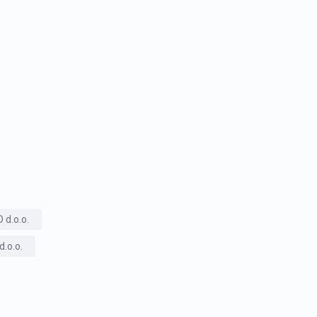
d.o.o.
.o.o.