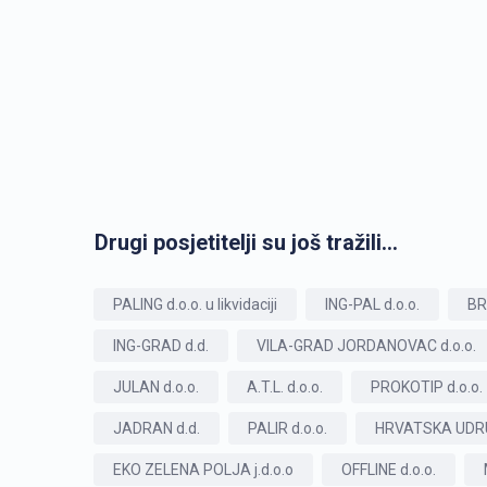
Drugi posjetitelji su još tražili...
PALING d.o.o. u likvidaciji
ING-PAL d.o.o.
BR
ING-GRAD d.d.
VILA-GRAD JORDANOVAC d.o.o.
JULAN d.o.o.
A.T.L. d.o.o.
PROKOTIP d.o.o.
JADRAN d.d.
PALIR d.o.o.
HRVATSKA UDR
EKO ZELENA POLJA j.d.o.o
OFFLINE d.o.o.