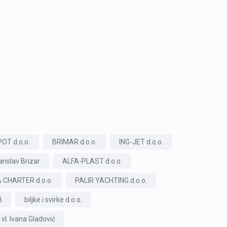
T d.o.o.
BRIMAR d.o.o.
ING-JET d.o.o.
nslav Brizar
ALFA-PLAST d.o.o.
 CHARTER d.o.o.
PALIR YACHTING d.o.o.
B
biljke i svirke d.o.o.
l. Ivana Gladović