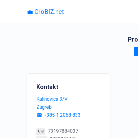
💼 CroBIZ.net
Pro
Kontakt
Kalinovica 3/V
Zagreb
☎ +385 1 2068 833
73197884037
OIB