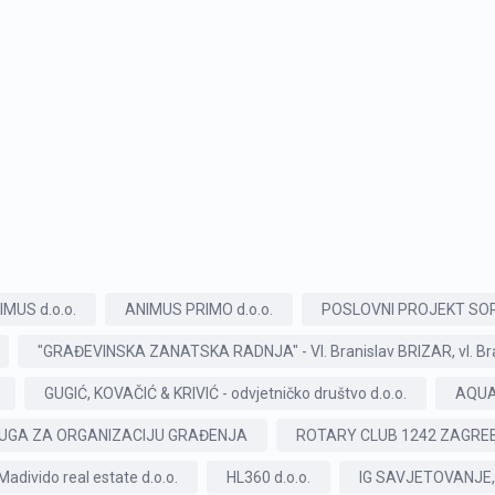
IMUS d.o.o.
ANIMUS PRIMO d.o.o.
POSLOVNI PROJEKT SOPO
"GRAĐEVINSKA ZANATSKA RADNJA" - Vl. Branislav BRIZAR, vl. Bra
GUGIĆ, KOVAČIĆ & KRIVIĆ - odvjetničko društvo d.o.o.
AQUA
UGA ZA ORGANIZACIJU GRAĐENJA
ROTARY CLUB 1242 ZAGRE
Madivido real estate d.o.o.
HL360 d.o.o.
IG SAVJETOVANJE, v