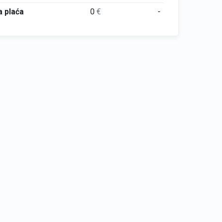
 plaća
0
€
-