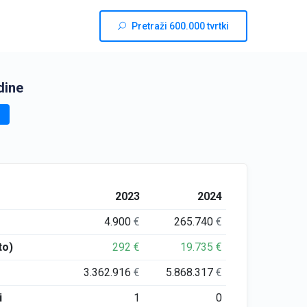
Pretraži 600.000 tvrtki
dine
2023
2024
4.900
€
265.740
€
to)
292
€
19.735
€
3.362.916
€
5.868.317
€
i
1
0