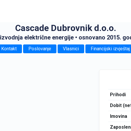
Cascade Dubrovnik d.o.o.
izvodnja električne energije
• osnovano 2015. go
Kontakt
Poslovanje
Vlasnici
Financijski izvještaj
Prihodi
Dobit (ne
Imovina
Zaposlen