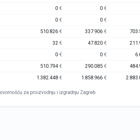
0
€
0
€
0
€
0
€
510.826
€
337.906
€
703
32
€
47.820
€
211
0
€
0
€
6
510.794
€
290.085
€
484
1.382.448
€
1.858.966
€
2.883
vornošću za proizvodnju i izgradnju Zagreb