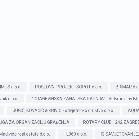
IMUS d.o.o.
POSLOVNI PROJEKT SOPOT d.o.o.
BRIMAR d.o.
nik d.o.o.
"GRAĐEVINSKA ZANATSKA RADNJA" - Vl. Branislav BRIZA
GUGIĆ, KOVAČIĆ & KRIVIĆ - odvjetničko društvo d.o.o.
AQUA
UGA ZA ORGANIZACIJU GRAĐENJA
ROTARY CLUB 1242 ZAGRE
Madivido real estate d.o.o.
HL360 d.o.o.
IG SAVJETOVANJE, v