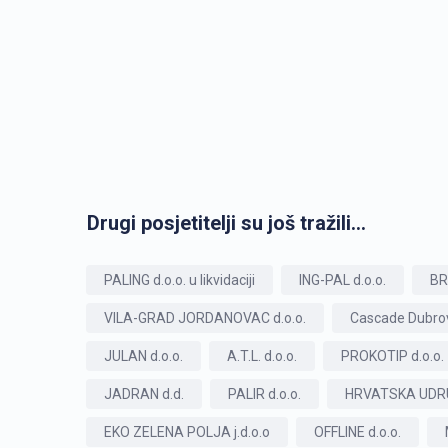
Drugi posjetitelji su još tražili...
PALING d.o.o. u likvidaciji
ING-PAL d.o.o.
BR
VILA-GRAD JORDANOVAC d.o.o.
Cascade Dubrov
JULAN d.o.o.
A.T.L. d.o.o.
PROKOTIP d.o.o.
JADRAN d.d.
PALIR d.o.o.
HRVATSKA UDR
EKO ZELENA POLJA j.d.o.o
OFFLINE d.o.o.