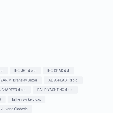
o.
ING-JET d.o.o.
ING-GRAD d.d.
R, vl. Branslav Brizar
ALFA-PLAST d.o.o.
 CHARTER d.o.o.
PALIR YACHTING d.o.o.
B
biljke i svirke d.o.o.
l. Ivana Gladović