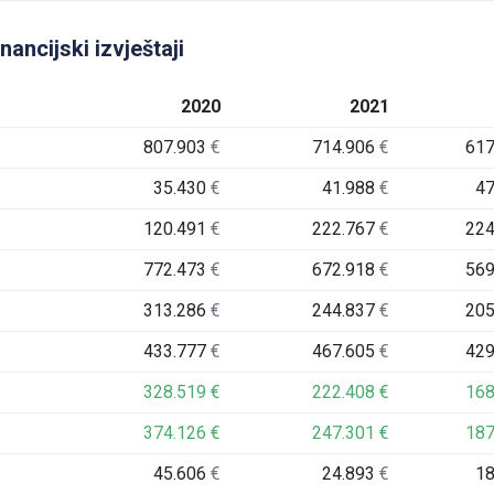
ancijski izvještaji
2020
2021
807.903
€
714.906
€
61
35.430
€
41.988
€
4
120.491
€
222.767
€
22
772.473
€
672.918
€
56
313.286
€
244.837
€
20
433.777
€
467.605
€
42
328.519
€
222.408
€
16
374.126
€
247.301
€
18
45.606
€
24.893
€
1