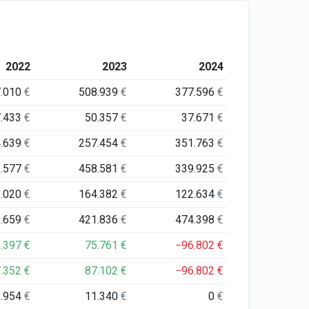
2022
2023
2024
7.010
€
508.939
€
377.596
€
7.433
€
50.357
€
37.671
€
4.639
€
257.454
€
351.763
€
9.577
€
458.581
€
339.925
€
5.020
€
164.382
€
122.634
€
9.659
€
421.836
€
474.398
€
8.397
€
75.761
€
−96.802
€
7.352
€
87.102
€
−96.802
€
8.954
€
11.340
€
0
€