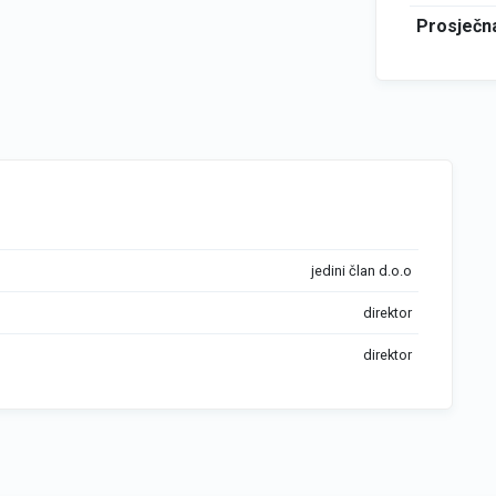
Prosječna
jedini član d.o.o
direktor
direktor