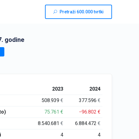
Pretraži 600.000 tvrtki
. godine
2023
2024
508.939
€
377.596
€
to)
75.761
€
−96.802
€
8.540.681
€
6.884.472
€
i
4
4