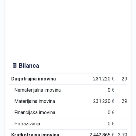
🧾 Bilanca
Dugotrajna imovina
231.220
€
294.7
Nematerijalna imovina
0
€
Materijalna imovina
231.220
€
294.7
Financijska imovina
0
€
Potraživanja
0
€
Kratkotrajna imovina
2.442.865
€
3.798.0