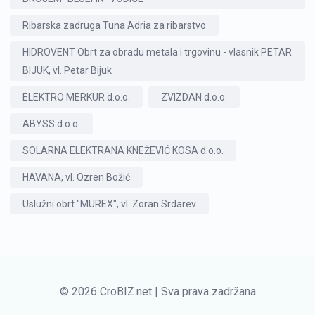
Ribarska zadruga Tuna Adria za ribarstvo
HIDROVENT Obrt za obradu metala i trgovinu - vlasnik PETAR
BIJUK, vl. Petar Bijuk
ELEKTRO MERKUR d.o.o.
ZVIZDAN d.o.o.
ABYSS d.o.o.
SOLARNA ELEKTRANA KNEŽEVIĆ KOSA d.o.o.
HAVANA, vl. Ozren Božić
Uslužni obrt "MUREX", vl. Zoran Srdarev
© 2026 CroBIZ.net | Sva prava zadržana