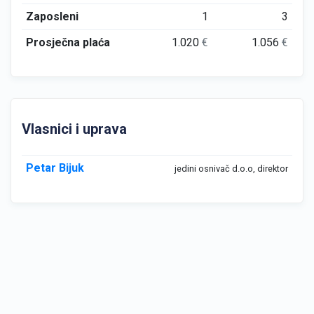
Zaposleni
1
3
Prosječna plaća
1.020
€
1.056
€
Vlasnici i uprava
Petar Bijuk
jedini osnivač d.o.o, direktor