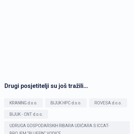
Drugi posjetitelji su još tražili...
KRANING d.o.o.
BIJUK HPC d.o.o.
ROVESA d.o.o.
BIJUK - CNT d.o.o.
UDRUGA GOSPODARSKIH RIBARA UDIČARA S ICCAT-
BROJEM "BLUEFIN" VODICE