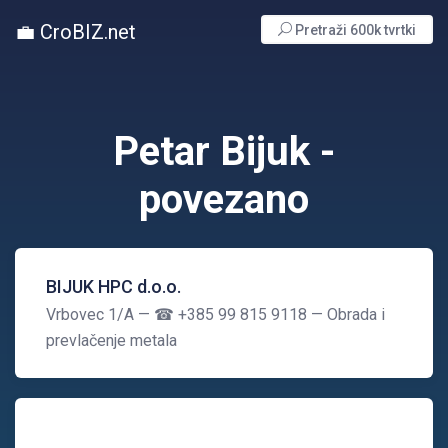
💼 CroBIZ.net
Pretraži 600k tvrtki
Petar Bijuk -
povezano
BIJUK HPC d.o.o.
Vrbovec 1/A
— ☎ +385 99 815 9118
— Obrada i
prevlačenje metala