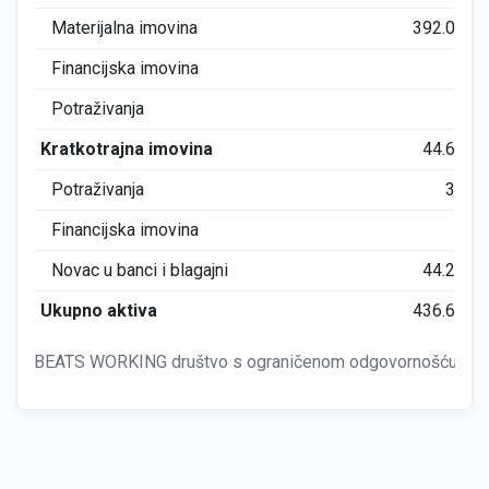
Materijalna imovina
392.043
Financijska imovina
0
Potraživanja
0
Kratkotrajna imovina
44.633
Potraživanja
343
Financijska imovina
0
Novac u banci i blagajni
44.289
Ukupno aktiva
436.676
BEATS WORKING društvo s ograničenom odgovornošću za 