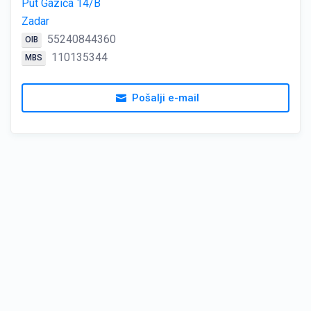
Put Gazića 14/B
Zadar
55240844360
OIB
110135344
MBS
Pošalji e-mail