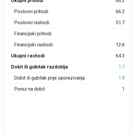
Ukupni prihodi
66.260
Poslovni prihodi
66.259
Poslovni rashodi
51.757
Financijski prihodi
0
Financijski rashodi
12.606
Ukupni rashodi
64.363
Dobit ili gubitak razdoblja
1.706
Dobit ili gubitak prije oporezivanja
1.896
Porez na dobit
189