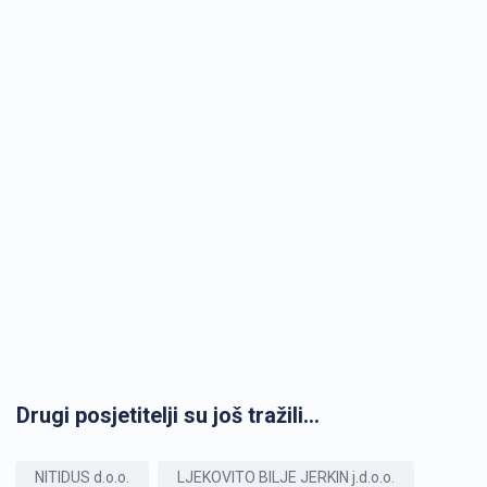
Drugi posjetitelji su još tražili...
NITIDUS d.o.o.
LJEKOVITO BILJE JERKIN j.d.o.o.