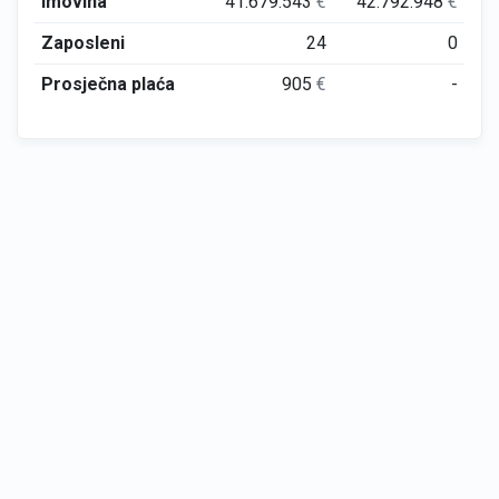
Imovina
41.679.543
€
42.792.948
€
Zaposleni
24
0
Prosječna plaća
905
€
-