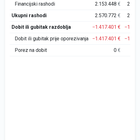
Financijski rashodi
2.153.448
€
2.461
Ukupni rashodi
2.570.772
€
2.983
Dobit ili gubitak razdoblja
−1.417.401
€
−1.027
Dobit ili gubitak prije oporezivanja
−1.417.401
€
−1.024
Porez na dobit
0
€
2