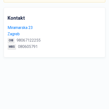
Kontakt
Miramarska 23
Zagreb
98067122255
OIB
080605791
MBS