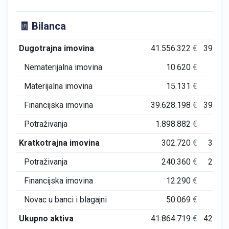
🧾 Bilanca
Dugotrajna imovina
41.556.322
€
39.885
Nematerijalna imovina
10.620
€
19
Materijalna imovina
15.131
€
25
Financijska imovina
39.628.198
€
39.839
Potraživanja
1.898.882
€
Kratkotrajna imovina
302.720
€
3.005
Potraživanja
240.360
€
2.898
Financijska imovina
12.290
€
26
Novac u banci i blagajni
50.069
€
81
Ukupno aktiva
41.864.719
€
42.900