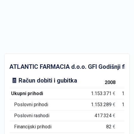
ATLANTIC FARMACIA d.o.o. GFI Godišnji financi
🧾 Račun dobiti i gubitka
2008
Ukupni prihodi
1.153.371
€
1.958
Poslovni prihodi
1.153.289
€
1.452
Poslovni rashodi
417.324
€
521
Financijski prihodi
82
€
506