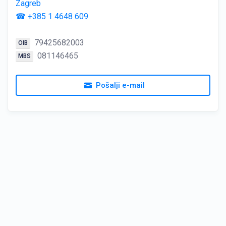
Zagreb
☎ +385 1 4648 609
79425682003
OIB
081146465
MBS
Pošalji e-mail