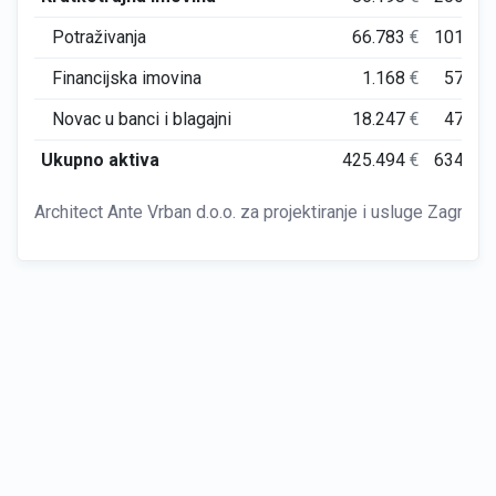
Potraživanja
66.783
€
101.73
Financijska imovina
1.168
€
57.57
Novac u banci i blagajni
18.247
€
47.69
Ukupno aktiva
425.494
€
634.77
Architect Ante Vrban d.o.o. za projektiranje i usluge Zagreb