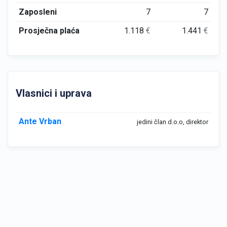
Zaposleni
7
7
Prosječna plaća
1.118
€
1.441
€
Vlasnici i uprava
Ante Vrban
jedini član d.o.o, direktor