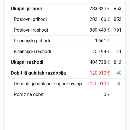
Ukupni prihodi
283.827
€
853.21
Poslovni prihodi
282.166
€
852.53
Poslovni rashodi
389.443
€
791.37
Financijski prihodi
1.661
€
67
Financijski rashodi
15.294
€
21.50
Ukupni rashodi
404.738
€
812.87
Dobit ili gubitak razdoblja
−120.910
€
40.33
Dobit ili gubitak prije oporezivanja
−120.910
€
40.33
Porez na dobit
0
€