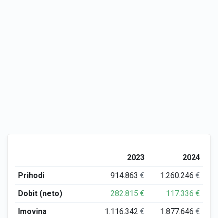
2023
2024
Prihodi
914.863
€
1.260.246
€
Dobit (neto)
282.815
€
117.336
€
Imovina
1.116.342
€
1.877.646
€