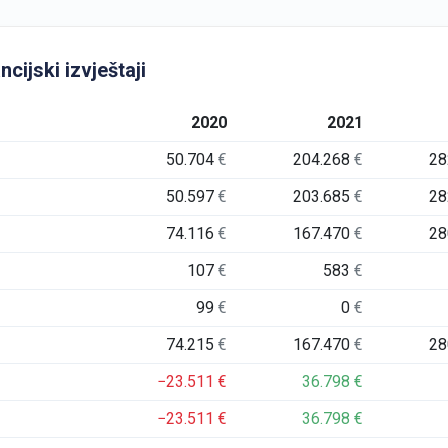
cijski izvještaji
2020
2021
50.704
€
204.268
€
28
50.597
€
203.685
€
28
74.116
€
167.470
€
28
107
€
583
€
99
€
0
€
74.215
€
167.470
€
28
−23.511
€
36.798
€
−23.511
€
36.798
€