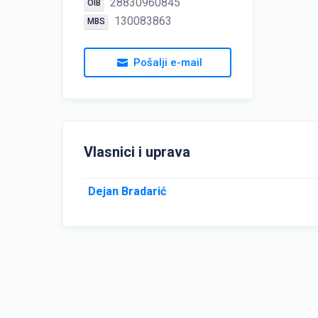
28830960845
OIB
130083863
MBS
Pošalji e-mail
Vlasnici i uprava
Dejan Bradarić