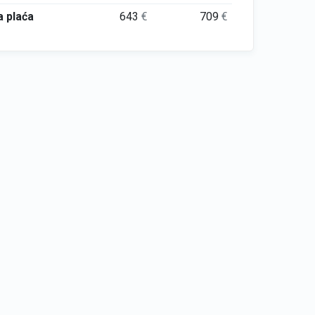
 plaća
643
€
709
€