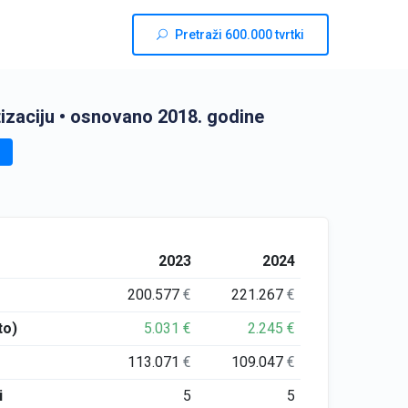
Pretraži 600.000 tvrtki
izaciju
• osnovano 2018. godine
2023
2024
200.577
€
221.267
€
to)
5.031
€
2.245
€
113.071
€
109.047
€
i
5
5