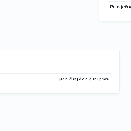
Prosječna
jedini član j.d.o.o, član uprave