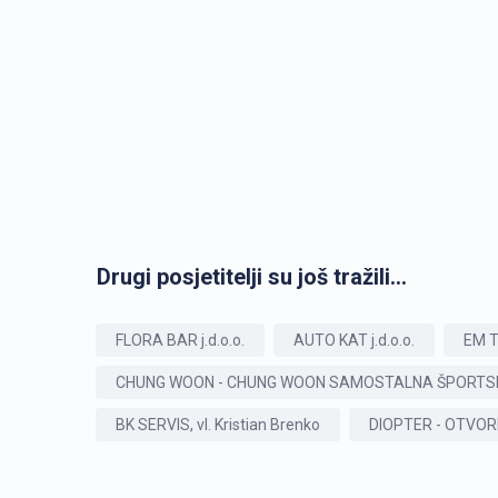
Drugi posjetitelji su još tražili...
FLORA BAR j.d.o.o.
AUTO KAT j.d.o.o.
EM T
CHUNG WOON - CHUNG WOON SAMOSTALNA ŠPORTS
BK SERVIS, vl. Kristian Brenko
DIOPTER - OTVOR