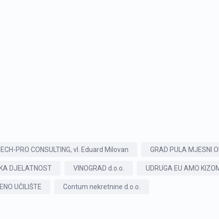
ECH-PRO CONSULTING, vl. Eduard Milovan
GRAD PULA MJESNI 
KA DJELATNOST
VINOGRAD d.o.o.
UDRUGA EU AMO KIZO
ENO UČILIŠTE
Contum nekretnine d.o.o.