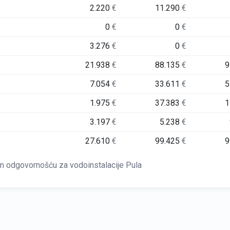
2.220
€
11.290
€
0
€
0
€
3.276
€
0
€
21.938
€
88.135
€
9
7.054
€
33.611
€
5
1.975
€
37.383
€
1
3.197
€
5.238
€
27.610
€
99.425
€
9
 odgovornošću za vodoinstalacije Pula