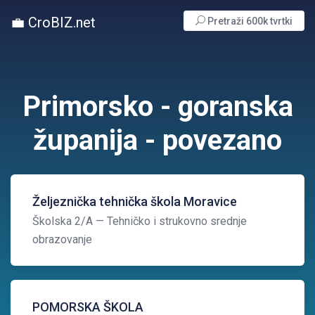
💼 CroBIZ.net
Pretraži 600k tvrtki
Primorsko - goranska
županija - povezano
Željeznička tehnička škola Moravice
Školska 2/A
— Tehničko i strukovno srednje
obrazovanje
POMORSKA ŠKOLA