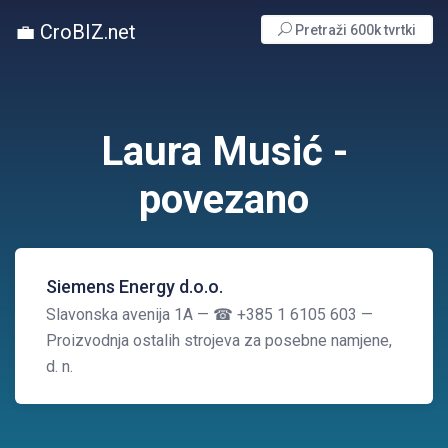
💼 CroBIZ.net
Pretraži 600k tvrtki
Laura Musić -
povezano
Siemens Energy d.o.o.
Slavonska avenija 1A
— ☎ +385 1 6105 603
—
Proizvodnja ostalih strojeva za posebne namjene,
d. n.