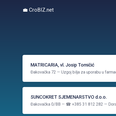
💼 CroBIZ.net
MATRICARIA, vl. Josip Tomičić
Đakovačka 72
— Uzgoj bilja za uporabu u farmac
SUNCOKRET SJEMENARSTVO d.o.o.
Đakovačka 0/BB
— ☎ +385 31 812 282
— Dora