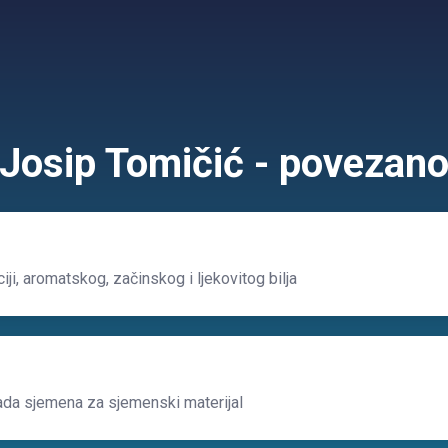
Josip Tomičić - povezan
iji, aromatskog, začinskog i ljekovitog bilja
da sjemena za sjemenski materijal