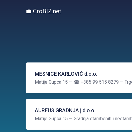
💼 CroBIZ.net
MESNICE KARLOVIĆ d.o.o.
Matije Gupca 15
— ☎ +385 99 515 8279
— Trg
AUREUS GRADNJA j.d.o.o.
Matije Gupca 15
— Gradnja stambenih i nestam