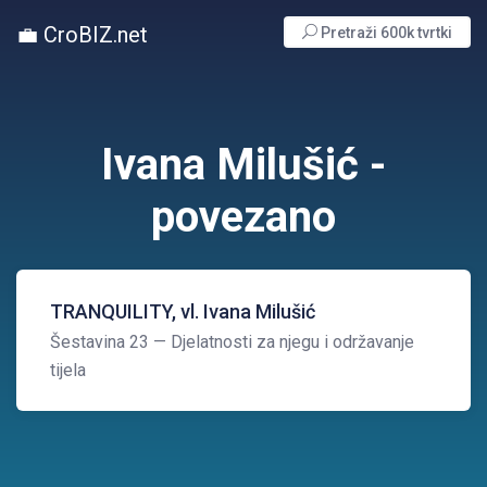
💼 CroBIZ.net
Pretraži 600k tvrtki
Ivana Milušić -
povezano
TRANQUILITY, vl. Ivana Milušić
Šestavina 23
— Djelatnosti za njegu i održavanje
tijela