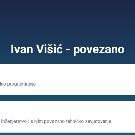
Ivan Višić - povezano
no programiranje
 Inženjerstvo i s njim povezano tehničko savjetovanje