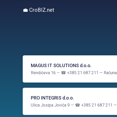
💼 CroBIZ.net
MAGUS IT SOLUTIONS d.o.o.
Rendićeva 16
— ☎ +385 21 687 211
— Računal
PRO INTEGRIS d.o.o.
Ulica Josipa Jovića 9
— ☎ +385 21 687 211
—