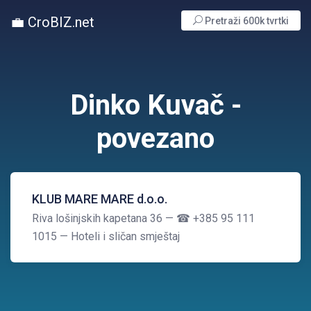
💼 CroBIZ.net
Pretraži 600k tvrtki
Dinko Kuvač -
povezano
KLUB MARE MARE d.o.o.
Riva lošinjskih kapetana 36
— ☎ +385 95 111
1015
— Hoteli i sličan smještaj