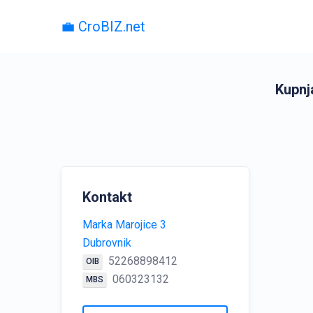
💼 CroBIZ.net
Kupnja
Kontakt
Marka Marojice 3
Dubrovnik
52268898412
OIB
060323132
MBS