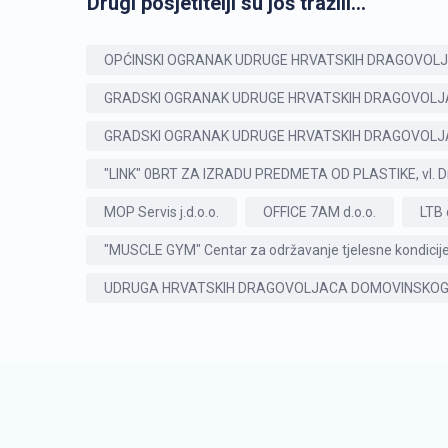
Drugi posjetitelji su još tražili...
OPĆINSKI OGRANAK UDRUGE HRVATSKIH DRAGOVOLJ
GRADSKI OGRANAK UDRUGE HRVATSKIH DRAGOVOLJ
GRADSKI OGRANAK UDRUGE HRVATSKIH DRAGOVOLJ
"LINK" 0BRT ZA IZRADU PREDMETA OD PLASTIKE, vl. Dr
MOP Servis j.d.o.o.
OFFICE 7AM d.o.o.
LTB 
"MUSCLE GYM" Centar za održavanje tjelesne kondicije,
UDRUGA HRVATSKIH DRAGOVOLJACA DOMOVINSKOG R