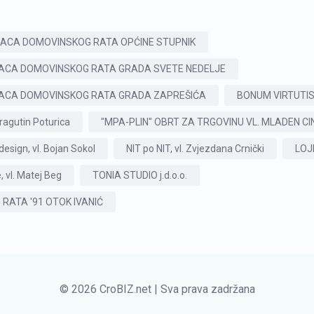
ACA DOMOVINSKOG RATA OPĆINE STUPNIK
ACA DOMOVINSKOG RATA GRADA SVETE NEDELJE
ACA DOMOVINSKOG RATA GRADA ZAPREŠIĆA
BONUM VIRTUTI
agutin Poturica
"MPA-PLIN" OBRT ZA TRGOVINU VL. MLADEN CINDR
design, vl. Bojan Sokol
NIT po NIT, vl. Zvjezdana Crnički
LOJN
 vl. Matej Beg
TONIA STUDIO j.d.o.o.
ATA '91 OTOK IVANIĆ
© 2026 CroBIZ.net | Sva prava zadržana