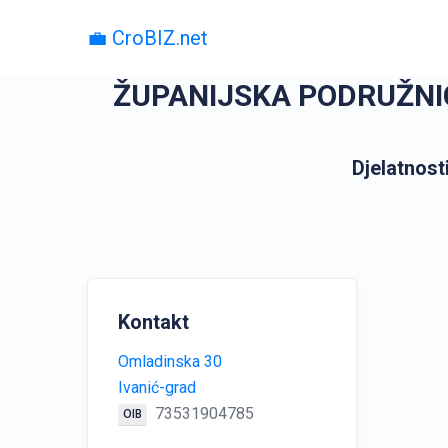
💼 CroBIZ.net
ŽUPANIJSKA PODRUŽN
Djelatnosti
Kontakt
Omladinska 30
Ivanić-grad
73531904785
OIB