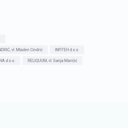
S
IĆ, vl. Mladen Cindrić
INFITEH d.o.o.
A d.o.o.
RELIQUUM, vl. Sanja Maričić