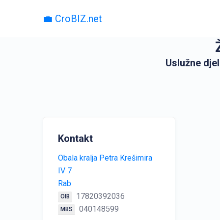
💼 CroBIZ.net
Uslužne dje
Kontakt
Obala kralja Petra Krešimira
IV 7
Rab
17820392036
OIB
040148599
MBS