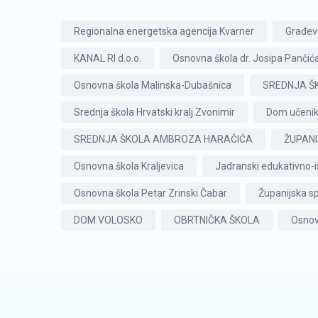
Regionalna energetska agencija Kvarner
Građev
KANAL RI d.o.o.
Osnovna škola dr. Josipa Pančića
Osnovna škola Malinska-Dubašnica
SREDNJA Š
Srednja škola Hrvatski kralj Zvonimir
Dom učenik
SREDNJA ŠKOLA AMBROZA HARAČIĆA
ŽUPANI
Osnovna škola Kraljevica
Jadranski edukativno-i
Osnovna škola Petar Zrinski Čabar
Županijska sp
DOM VOLOSKO
OBRTNIČKA ŠKOLA
Osnov