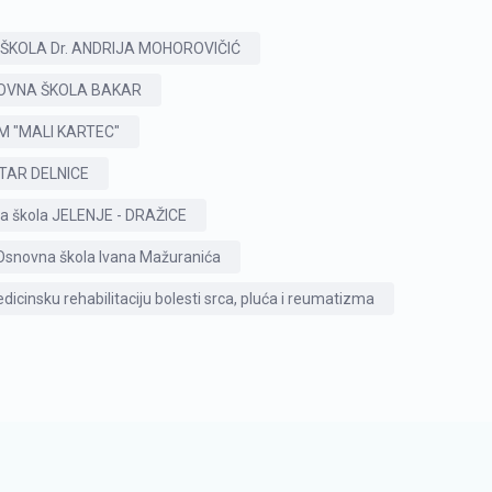
ŠKOLA Dr. ANDRIJA MOHOROVIČIĆ
OVNA ŠKOLA BAKAR
M "MALI KARTEC"
TAR DELNICE
a škola JELENJE - DRAŽICE
Osnovna škola Ivana Mažuranića
icinsku rehabilitaciju bolesti srca, pluća i reumatizma