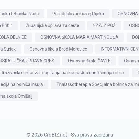
inska tehnička škola
Prirodoslovni muzej Rijeka
OSNOVNA 
 Bribir
Županijska uprava za ceste
NZZJZ PGŽ
OSN
KOLA DELNICE
OSNOVNA ŠKOLA MARIA MARTINOLIĆA
DO
a Sušak
Osnovna škola Brod Moravice
INFORMATIVNI CEN
JSKA LUČKA UPRAVA CRES
Osnovna škola ČAVLE
Osnovn
straživački centar za reagiranja na iznenadna onečišćenja mora
ecijalna bolnica Insula
Thalassotherapia Specijalna bolnica za med
na škola Omišalj
© 2026 CroBIZ.net | Sva prava zadržana