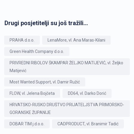
Drugi posjetitelji su još tražili...
PRAHA d.o.o.
LenaMore, vl. Ana Maras-Kilani
Green Health Company d.o.o.
PRIVREDNI RIBOLOV ŠKAMPAR ŽELJKO MATIJEVIĆ, vl. Željko
Matijević
Most Wanted Support, vl. Damir Ružić
FLOW, vl. Jelena Bojčeta
DD64, vl. Darko Dorić
HRVATSKO-RUSKO DRUŠTVO PRIJATELJSTVA PRIMORSKO-
GORANSKE ŽUPANIJE
DOBAR TIM j.d.o.o.
CADPRODUCT, vl. Branimir Tadić