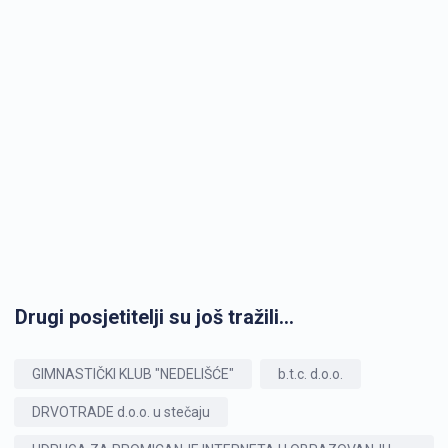
Drugi posjetitelji su još tražili...
GIMNASTIČKI KLUB "NEDELIŠĆE"
b.t.c. d.o.o.
DRVOTRADE d.o.o. u stečaju