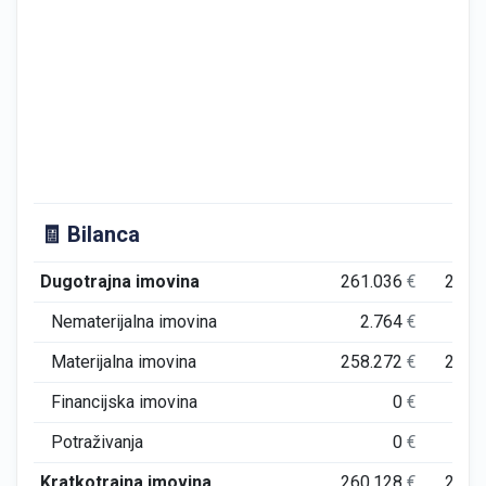
🧾 Bilanca
Dugotrajna imovina
261.036
€
206.
Nematerijalna imovina
2.764
€
1.
Materijalna imovina
258.272
€
204.
Financijska imovina
0
€
Potraživanja
0
€
Kratkotrajna imovina
260.128
€
223.