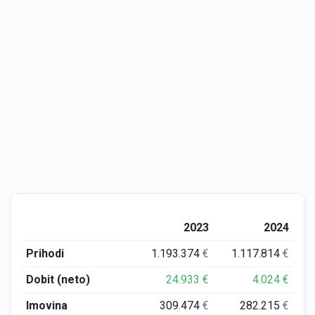
2023
2024
Prihodi
1.193.374
€
1.117.814
€
Dobit (neto)
24.933
€
4.024
€
Imovina
309.474
€
282.215
€