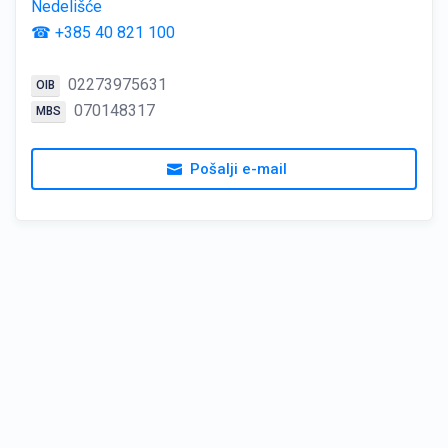
Nedelišće
☎ +385 40 821 100
02273975631
OIB
070148317
MBS
Pošalji e-mail