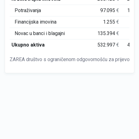
Potraživanja
97.095
€
104.
Financijska imovina
1.255
€
Novac u banci i blagajni
135.394
€
86.
Ukupno aktiva
532.997
€
442.
ZAREA društvo s ograničenom odgovornošću za prijevoz i 