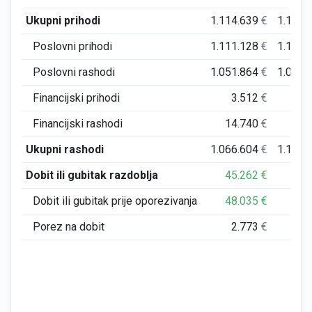
Ukupni prihodi
1.114.639
€
1.103.
Poslovni prihodi
1.111.128
€
1.102.
Poslovni rashodi
1.051.864
€
1.089.
Financijski prihodi
3.512
€
Financijski rashodi
14.740
€
10.
Ukupni rashodi
1.066.604
€
1.100.
Dobit ili gubitak razdoblja
45.262
€
2.
Dobit ili gubitak prije oporezivanja
48.035
€
2.
Porez na dobit
2.773
€