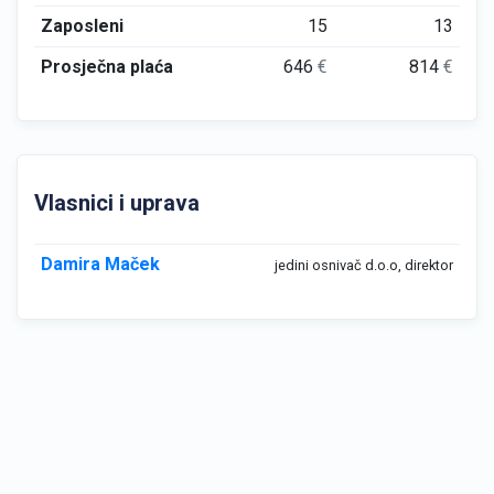
Zaposleni
15
13
Prosječna plaća
646
€
814
€
Vlasnici i uprava
Damira Maček
jedini osnivač d.o.o, direktor