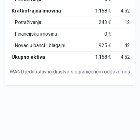
Kratkotrajna imovina
1.168
€
4.526
€
Potraživanja
243
€
123
€
Financijska imovina
0
€
0
€
Novac u banci i blagajni
925
€
422
€
Ukupno aktiva
1.168
€
4.526
€
WAND jednostavno društvo s ograničenom odgovornošću za