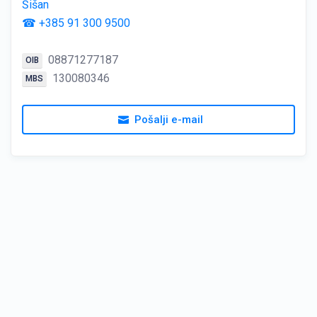
Šišan
☎ +385 91 300 9500
08871277187
OIB
130080346
MBS
Pošalji e-mail