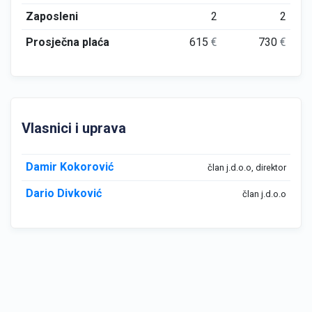
Zaposleni
2
2
Prosječna plaća
615
€
730
€
Vlasnici i uprava
Damir Kokorović
član j.d.o.o, direktor
Dario Divković
član j.d.o.o