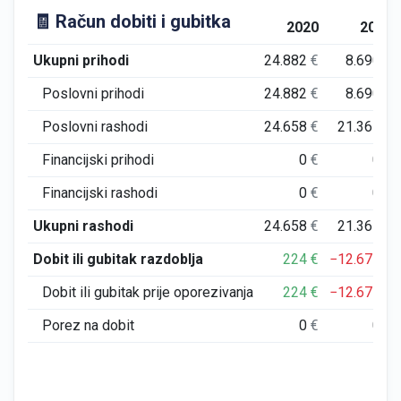
🧾 Račun dobiti i gubitka
2020
2021
Ukupni prihodi
24.882
€
8.690
€
Poslovni prihodi
24.882
€
8.690
€
Poslovni rashodi
24.658
€
21.365
€
Financijski prihodi
0
€
0
€
Financijski rashodi
0
€
0
€
Ukupni rashodi
24.658
€
21.365
€
Dobit ili gubitak razdoblja
224
€
−12.675
€
Dobit ili gubitak prije oporezivanja
224
€
−12.675
€
Porez na dobit
0
€
0
€