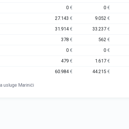
0
€
0
€
27.143
€
9.052
€
31.914
€
33.237
€
378
€
562
€
0
€
0
€
479
€
1.617
€
60.984
€
44.215
€
 usluge Marinići