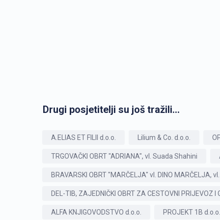
Drugi posjetitelji su još tražili...
A.ELIAS ET FILII d.o.o.
Lilium & Co. d.o.o.
OP
TRGOVAČKI OBRT "ADRIANA", vl. Suada Shahini
BRAVARSKI OBRT "MARČELJA" vl. DINO MARČELJA, vl. 
DEL-TIB, ZAJEDNIČKI OBRT ZA CESTOVNI PRIJEVOZ I G
ALFA KNJIGOVODSTVO d.o.o.
PROJEKT 1B d.o.o