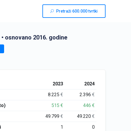
Pretraži 600.000 tvrtki
• osnovano 2016. godine
2023
2024
8.225
€
2.396
€
to)
515
€
446
€
49.799
€
49.220
€
i
1
0