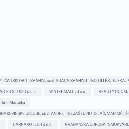
TIČARSKI OBRT SHAHINI, suvl. SUADA SHAHINI I TIBOR ILLÉS, RIJEKA, 
AG-ER STUDIO d.o.o.
WINTERMALL j.d.o.o.
BEAUTY ROOM, vl.
Dino Marčelja
RAĐEVINSKE USLUGE, suvl. ANDRE TIBLJAŠ i DINO DELAČ, MARINIĆI, Š
.
CARNAROTECH d.o.o.
GRAĐANSKA UDRUGA "SMOKVARIJ