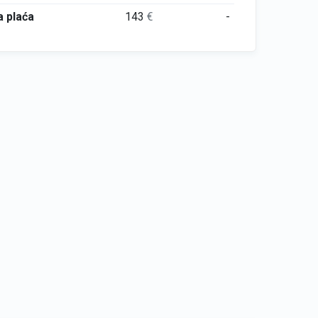
 plaća
143
€
-