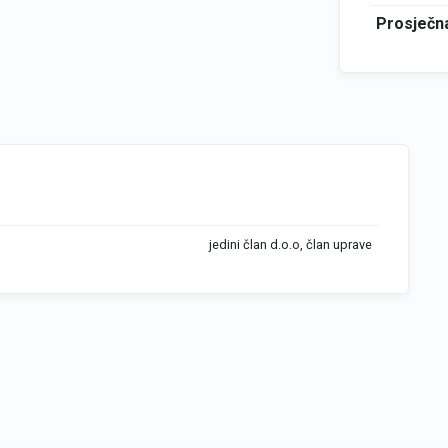
Prosječna
jedini član d.o.o, član uprave