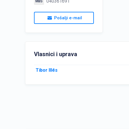
040361691
MBS
Pošalji e-mail
Vlasnici i uprava
Tibor Illés