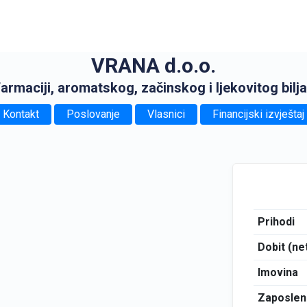
VRANA d.o.o.
farmaciji, aromatskog, začinskog i ljekovitog bilja
Kontakt
Poslovanje
Vlasnici
Financijski izvještaj
Prihodi
Dobit (ne
Imovina
Zaposlen