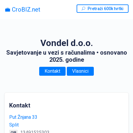
💼 CroBIZ.net
Pretraži 600k tvrtki
Vondel d.o.o.
Savjetovanje u vezi s računalima
• osnovano
2025. godine
Kontakt
Vlasnici
Kontakt
Put Žnjana 33
Split
13491525303
OIB