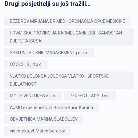
Drugi posjetitelji su još tražili...
BEZDROV MIRJANA DR.MED - ORDINACIJA OPĆE MEDICINE
HRVATSKA PROVINCIJA KARMELIĆANKI BSI - SAMOSTAN
DJETETA ISUSA
SSM UNITED SHIP MANAGEMENT j.d.o.o.
OZOLS 12 j.d.o.o.
VLATKO ĐOLONGA ĐOLONGA VLATKO - ŠPORTSKE
DJELATNOSTI
MOTIF VENTURES d.o.o.
PERFECT LADY d.o.o.
AJMO experiences, vl. Bianca Bučić Korana
ODVJETNICA MARINA SLADOLJEV
videoteka, vl. Mateo Berecka