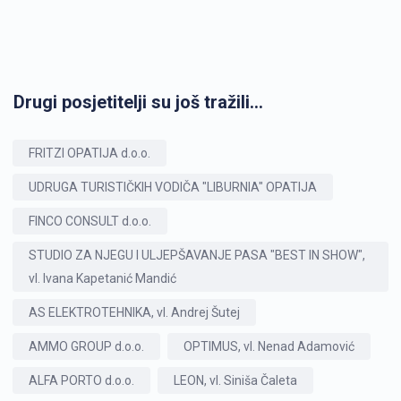
Drugi posjetitelji su još tražili...
FRITZI OPATIJA d.o.o.
UDRUGA TURISTIČKIH VODIČA "LIBURNIA" OPATIJA
FINCO CONSULT d.o.o.
STUDIO ZA NJEGU I ULJEPŠAVANJE PASA "BEST IN SHOW",
vl. Ivana Kapetanić Mandić
AS ELEKTROTEHNIKA, vl. Andrej Šutej
AMMO GROUP d.o.o.
OPTIMUS, vl. Nenad Adamović
ALFA PORTO d.o.o.
LEON, vl. Siniša Čaleta