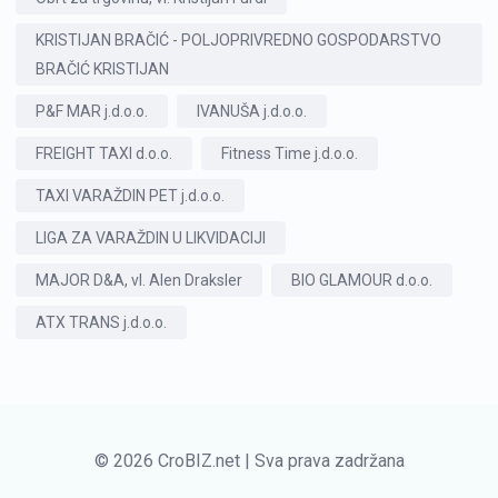
KRISTIJAN BRAČIĆ - POLJOPRIVREDNO GOSPODARSTVO
BRAČIĆ KRISTIJAN
P&F MAR j.d.o.o.
IVANUŠA j.d.o.o.
FREIGHT TAXI d.o.o.
Fitness Time j.d.o.o.
TAXI VARAŽDIN PET j.d.o.o.
LIGA ZA VARAŽDIN U LIKVIDACIJI
MAJOR D&A, vl. Alen Draksler
BIO GLAMOUR d.o.o.
ATX TRANS j.d.o.o.
© 2026 CroBIZ.net | Sva prava zadržana