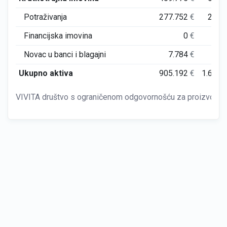
Potraživanja
277.752
€
287.
Financijska imovina
0
€
Novac u banci i blagajni
7.784
€
18.
Ukupno aktiva
905.192
€
1.634.
VIVITA društvo s ograničenom odgovornošću za proizvodnju,