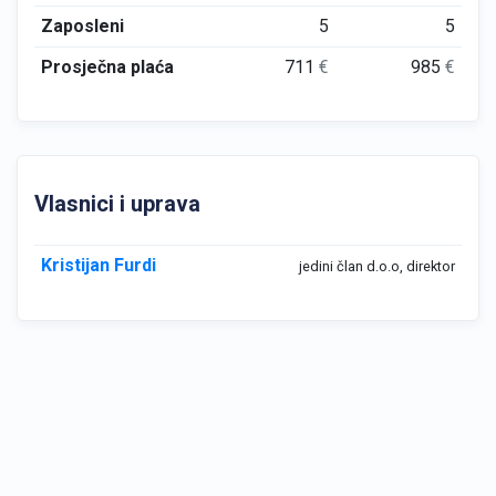
Zaposleni
5
5
Prosječna plaća
711
€
985
€
Vlasnici i uprava
Kristijan Furdi
jedini član d.o.o, direktor