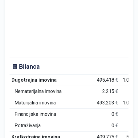
🧾 Bilanca
Dugotrajna imovina
495.418
€
1.099.
Nematerijalna imovina
2.215
€
2.
Materijalna imovina
493.203
€
1.097.
Financijska imovina
0
€
Potraživanja
0
€
Kratkotrajna imovina
409.775
€
534.