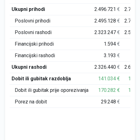
Ukupni prihodi
2.496.721
€
2.791.
Poslovni prihodi
2.495.128
€
2.790.
Poslovni rashodi
2.323.247
€
2.598.
Financijski prihodi
1.594
€
Financijski rashodi
3.193
€
12.
Ukupni rashodi
2.326.440
€
2.611.
Dobit ili gubitak razdoblja
141.034
€
146.
Dobit ili gubitak prije oporezivanja
170.282
€
179.
Porez na dobit
29.248
€
33.