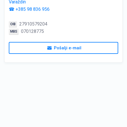
Varaždin
☎ +385 98 836 956
27910579204
OIB
070128775
MBS
Pošalji e-mail