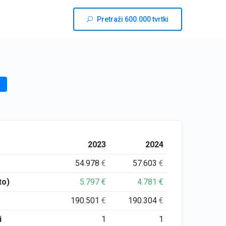
Pretraži 600.000 tvrtki
2023
2024
54.978
€
57.603
€
to)
5.797
€
4.781
€
190.501
€
190.304
€
i
1
1