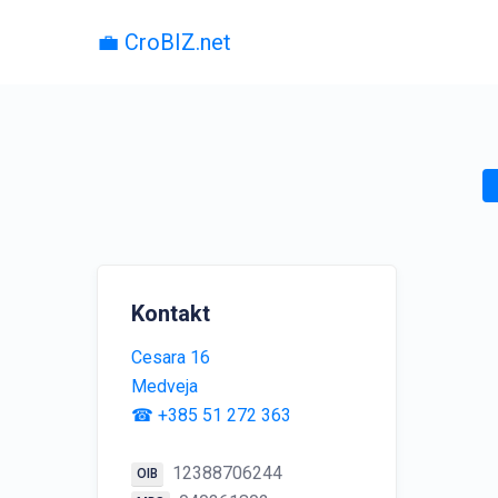
💼 CroBIZ.net
Kontakt
Cesara 16
Medveja
☎ +385 51 272 363
12388706244
OIB