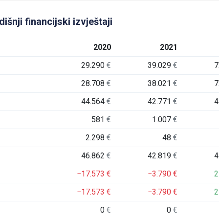
nji financijski izvještaji
2020
2021
29.290
€
39.029
€
7
28.708
€
38.021
€
7
44.564
€
42.771
€
4
581
€
1.007
€
2.298
€
48
€
46.862
€
42.819
€
4
−17.573
€
−3.790
€
2
−17.573
€
−3.790
€
2
0
€
0
€