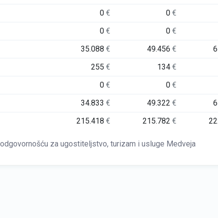
0
€
0
€
0
€
0
€
35.088
€
49.456
€
6
255
€
134
€
0
€
0
€
34.833
€
49.322
€
6
215.418
€
215.782
€
22
govornošću za ugostiteljstvo, turizam i usluge Medveja