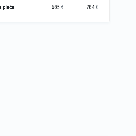
 plaća
685
€
784
€