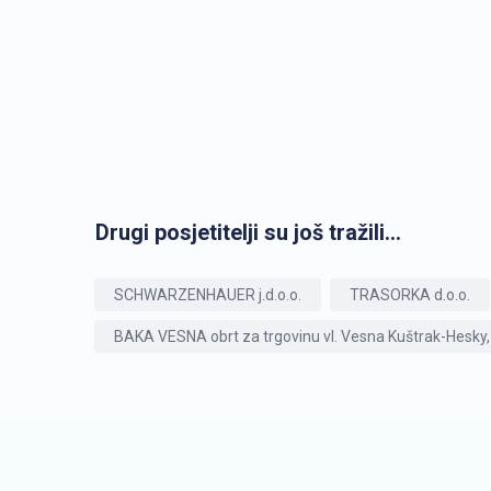
Drugi posjetitelji su još tražili...
SCHWARZENHAUER j.d.o.o.
TRASORKA d.o.o.
BAKA VESNA obrt za trgovinu vl. Vesna Kuštrak-Hesky,