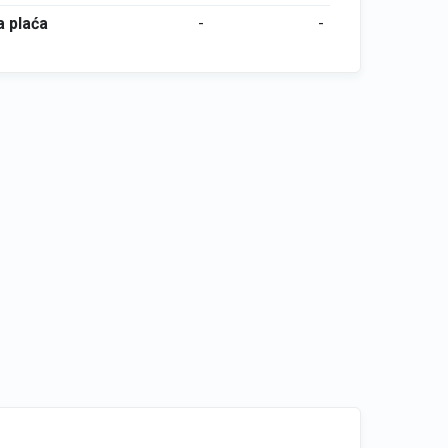
 plaća
-
-