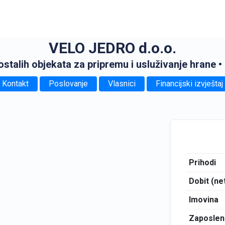
VELO JEDRO d.o.o.
 ostalih objekata za pripremu i usluživanje hrane
•
Kontakt
Poslovanje
Vlasnici
Financijski izvještaj
Prihodi
Dobit (ne
Imovina
Zaposlen