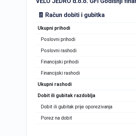
VELO JEDRO d.o.o. GFI Godišnji financ
🧾 Račun dobiti i gubitka
Ukupni prihodi
Poslovni prihodi
Poslovni rashodi
Financijski prihodi
Financijski rashodi
Ukupni rashodi
Dobit ili gubitak razdoblja
Dobit ili gubitak prije oporezivanja
Porez na dobit