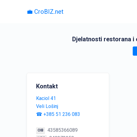
💼 CroBIZ.net
Djelatnosti restorana i
Kontakt
Kaciol 41
Veli Lošinj
☎ +385 51 236 083
43585366089
OIB