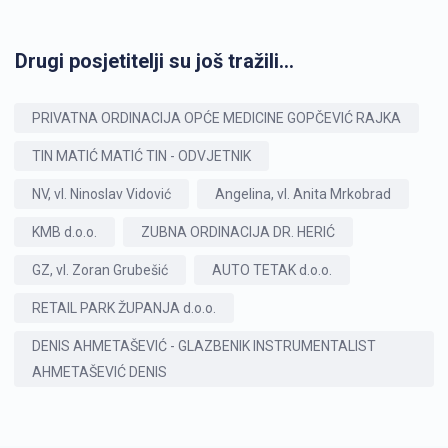
Drugi posjetitelji su još tražili...
PRIVATNA ORDINACIJA OPĆE MEDICINE GOPČEVIĆ RAJKA
TIN MATIĆ MATIĆ TIN - ODVJETNIK
NV, vl. Ninoslav Vidović
Angelina, vl. Anita Mrkobrad
KMB d.o.o.
ZUBNA ORDINACIJA DR. HERIĆ
GZ, vl. Zoran Grubešić
AUTO TETAK d.o.o.
RETAIL PARK ŽUPANJA d.o.o.
DENIS AHMETAŠEVIĆ - GLAZBENIK INSTRUMENTALIST
AHMETAŠEVIĆ DENIS