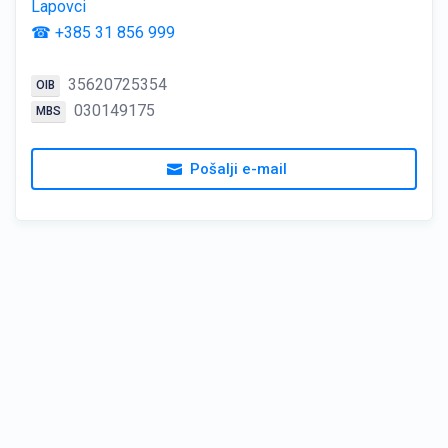
Lapovci
☎ +385 31 856 999
35620725354
OIB
030149175
MBS
Pošalji e-mail