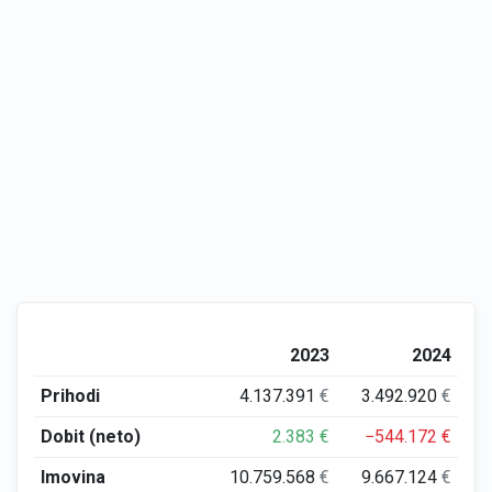
2023
2024
Prihodi
4.137.391
€
3.492.920
€
Dobit (neto)
2.383
€
−544.172
€
Imovina
10.759.568
€
9.667.124
€