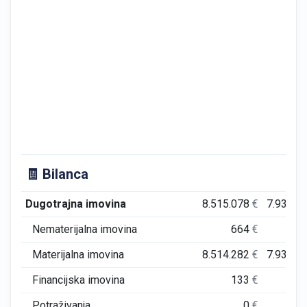
🧾 Bilanca
Dugotrajna imovina
8.515.078
€
7.937.5
Nematerijalna imovina
664
€
6
Materijalna imovina
8.514.282
€
7.936.8
Financijska imovina
133
€
Potraživanja
0
€