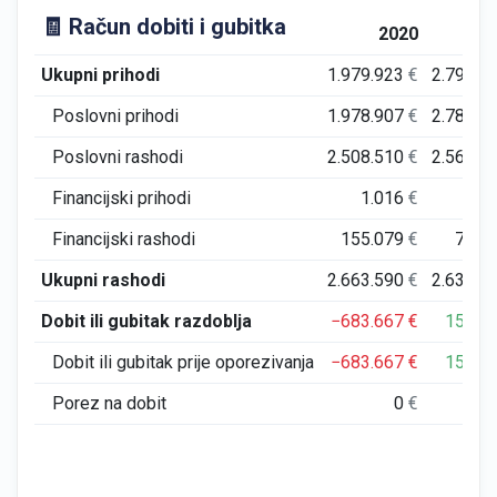
🧾 Račun dobiti i gubitka
2020
2
Ukupni prihodi
1.979.923
€
2.791.9
Poslovni prihodi
1.978.907
€
2.781.9
Poslovni rashodi
2.508.510
€
2.568.1
Financijski prihodi
1.016
€
9.9
Financijski rashodi
155.079
€
70.0
Ukupni rashodi
2.663.590
€
2.638.1
Dobit ili gubitak razdoblja
−683.667
€
153.7
Dobit ili gubitak prije oporezivanja
−683.667
€
153.7
Porez na dobit
0
€