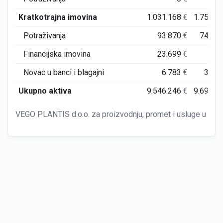
Kratkotrajna imovina
1.031.168
€
1.755.2
Potraživanja
93.870
€
749.6
Financijska imovina
23.699
€
Novac u banci i blagajni
6.783
€
39.7
Ukupno aktiva
9.546.246
€
9.692.7
VEGO PLANTIS d.o.o. za proizvodnju, promet i usluge u polj