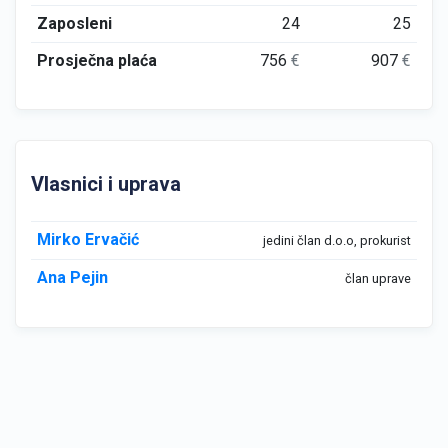
Zaposleni
24
25
Prosječna plaća
756
€
907
€
Vlasnici i uprava
Mirko Ervačić
jedini član d.o.o, prokurist
Ana Pejin
član uprave