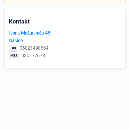
Kontakt
Ivana Mažuranića 48
Našice
06023490654
OIB
030172678
MBS