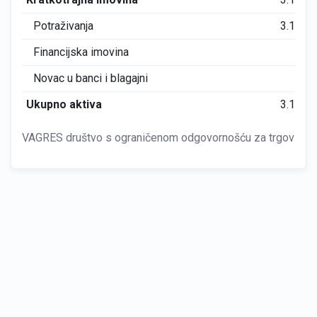
Potraživanja
3.184
Financijska imovina
0
Novac u banci i blagajni
0
Ukupno aktiva
3.184
VAGRES društvo s ograničenom odgovornošću za trgovinu i 