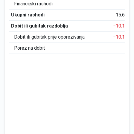
Financijski rashodi
0
Ukupni rashodi
15.614
Dobit ili gubitak razdoblja
−10.199
Dobit ili gubitak prije oporezivanja
−10.199
Porez na dobit
0