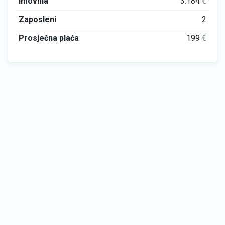
Imovina
3.184
€
Zaposleni
2
Prosječna plaća
199
€