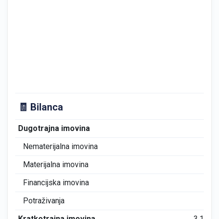
🧾 Bilanca
Dugotrajna imovina
0
Nematerijalna imovina
0
Materijalna imovina
0
Financijska imovina
0
Potraživanja
0
Kratkotrajna imovina
3.184