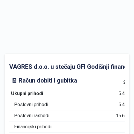
VAGRES d.o.o. u stečaju GFI Godišnji financijsk
🧾 Račun dobiti i gubitka
201
Ukupni prihodi
5.415
Poslovni prihodi
5.415
Poslovni rashodi
15.614
Financijski prihodi
0