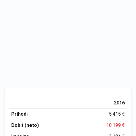
2016
Prihodi
5.415
€
Dobit (neto)
−10.199
€