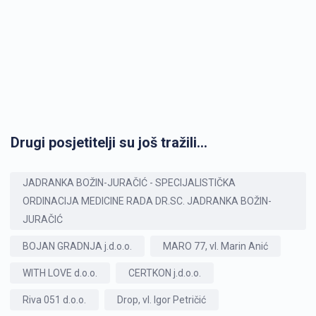
Drugi posjetitelji su još tražili...
JADRANKA BOŽIN-JURAČIĆ - SPECIJALISTIČKA
ORDINACIJA MEDICINE RADA DR.SC. JADRANKA BOŽIN-
JURAČIĆ
BOJAN GRADNJA j.d.o.o.
MARO 77, vl. Marin Anić
WITH LOVE d.o.o.
CERTKON j.d.o.o.
Riva 051 d.o.o.
Drop, vl. Igor Petričić