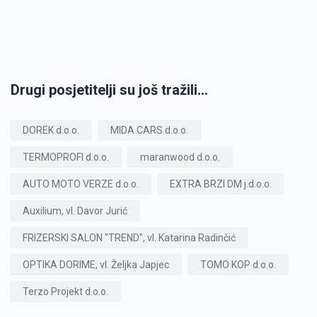
Drugi posjetitelji su još tražili...
DOREK d.o.o.
MIDA CARS d.o.o.
TERMOPROFI d.o.o.
maranwood d.o.o.
AUTO MOTO VERZE d.o.o.
EXTRA BRZI DM j.d.o.o.
Auxilium, vl. Davor Jurić
FRIZERSKI SALON "TREND", vl. Katarina Radinčić
OPTIKA DORIME, vl. Željka Japjec
TOMO KOP d.o.o.
Terzo Projekt d.o.o.