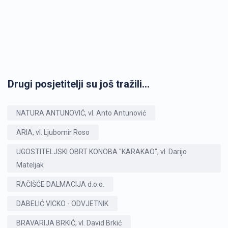
Drugi posjetitelji su još tražili...
NATURA ANTUNOVIĆ, vl. Anto Antunović
ARIA, vl. Ljubomir Roso
UGOSTITELJSKI OBRT KONOBA "KARAKAO", vl. Darijo
Mateljak
RAČIŠĆE DALMACIJA d.o.o.
DABELIĆ VICKO - ODVJETNIK
BRAVARIJA BRKIĆ, vl. David Brkić