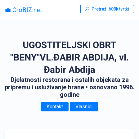
💼 CroBIZ.net
Pretraži 600k tvrtki
UGOSTITELJSKI OBRT
"BENY"VL.ĐABIR ABDIJA, vl.
Đabir Abdija
Djelatnosti restorana i ostalih objekata za
pripremu i usluživanje hrane
• osnovano 1996.
godine
Kontakt
Vlasnici