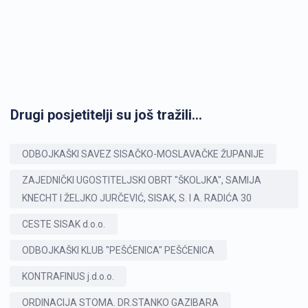
Drugi posjetitelji su još tražili...
ODBOJKAŠKI SAVEZ SISAČKO-MOSLAVAČKE ŽUPANIJE
ZAJEDNIČKI UGOSTITELJSKI OBRT "ŠKOLJKA", SAMIJA
KNECHT I ŽELJKO JURČEVIĆ, SISAK, S. I A. RADIĆA 30
CESTE SISAK d.o.o.
ODBOJKAŠKI KLUB "PEŠĆENICA" PEŠĆENICA
KONTRAFINUS j.d.o.o.
ORDINACIJA STOMA. DR.STANKO GAZIBARA