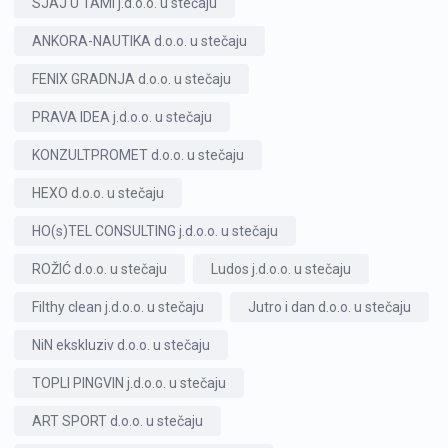
SJAJ U TAMI j.d.o.o. u stečaju
ANKORA-NAUTIKA d.o.o. u stečaju
FENIX GRADNJA d.o.o. u stečaju
PRAVA IDEA j.d.o.o. u stečaju
KONZULTPROMET d.o.o. u stečaju
HEXO d.o.o. u stečaju
HO(s)TEL CONSULTING j.d.o.o. u stečaju
ROŽIĆ d.o.o. u stečaju
Ludos j.d.o.o. u stečaju
Filthy clean j.d.o.o. u stečaju
Jutro i dan d.o.o. u stečaju
NiN ekskluziv d.o.o. u stečaju
TOPLI PINGVIN j.d.o.o. u stečaju
ART SPORT d.o.o. u stečaju