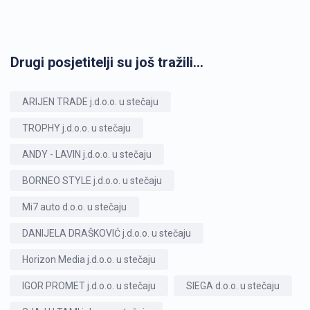
Drugi posjetitelji su još tražili...
ARIJEN TRADE j.d.o.o. u stečaju
TROPHY j.d.o.o. u stečaju
ANDY - LAVIN j.d.o.o. u stečaju
BORNEO STYLE j.d.o.o. u stečaju
Mi7 auto d.o.o. u stečaju
DANIJELA DRAŠKOVIĆ j.d.o.o. u stečaju
Horizon Media j.d.o.o. u stečaju
IGOR PROMET j.d.o.o. u stečaju
SIEGA d.o.o. u stečaju