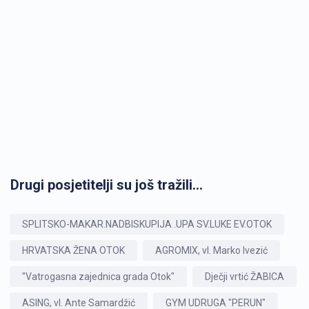
Drugi posjetitelji su još tražili...
SPLITSKO-MAKAR.NADBISKUPIJA .UPA SV.LUKE EV.OTOK
HRVATSKA ŽENA OTOK
AGROMIX, vl. Marko Ivezić
"Vatrogasna zajednica grada Otok"
Dječji vrtić ŽABICA
ASING, vl. Ante Samardžić
GYM UDRUGA "PERUN"