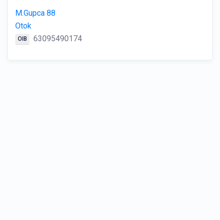
M.Gupca 88
Otok
63095490174
OIB