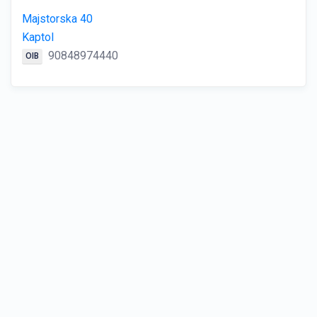
Majstorska 40
Kaptol
90848974440
OIB