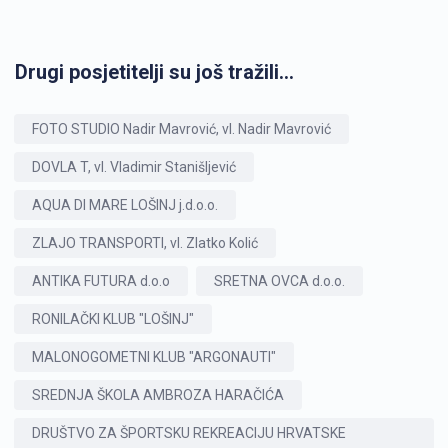
Drugi posjetitelji su još tražili...
FOTO STUDIO Nadir Mavrović, vl. Nadir Mavrović
DOVLA T, vl. Vladimir Stanišljević
AQUA DI MARE LOŠINJ j.d.o.o.
ZLAJO TRANSPORTI, vl. Zlatko Kolić
ANTIKA FUTURA d.o.o
SRETNA OVCA d.o.o.
RONILAČKI KLUB "LOŠINJ"
MALONOGOMETNI KLUB "ARGONAUTI"
SREDNJA ŠKOLA AMBROZA HARAČIĆA
DRUŠTVO ZA ŠPORTSKU REKREACIJU HRVATSKE