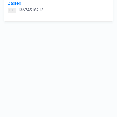
Zagreb
13674518213
OIB