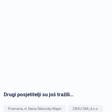
Drugi posjetitelji su još tražili...
Pramana, vl. Nana Sklevicky Majer
ZASU OM j.d.o.o.