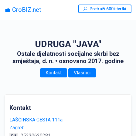
💼 CroBIZ.net
Pretraži 600k tvrtki
UDRUGA "JAVA"
Ostale djelatnosti socijalne skrbi bez
smještaja, d. n.
• osnovano 2017. godine
Kontakt
Vlasnici
Kontakt
LAŠĆINSKA CESTA 111a
Zagreb
25330620281
OIB