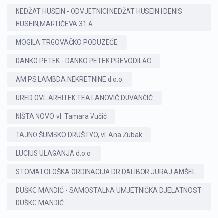
NEDŽAT HUSEIN - ODVJETNICI NEDŽAT HUSEIN I DENIS
HUSEIN,MARTIĆEVA 31 A
MOGILA TRGOVAČKO PODUZEĆE
DANKO PETEK - DANKO PETEK PREVODILAC
AM PS LAMBDA NEKRETNINE d.o.o.
URED OVL.ARHITEK.TEA LANOVIĆ DUVANČIĆ
NIŠTA NOVO, vl. Tamara Vučić
TAJNO ŠUMSKO DRUŠTVO, vl. Ana Zubak
LUCIUS ULAGANJA d.o.o.
STOMATOLOŠKA ORDINACIJA DR.DALIBOR JURAJ AMŠEL
DUŠKO MANDIĆ - SAMOSTALNA UMJETNIČKA DJELATNOST
DUŠKO MANDIĆ