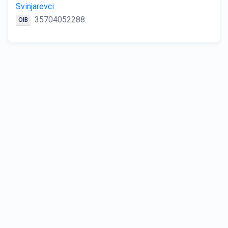
Svinjarevci
35704052288
OIB