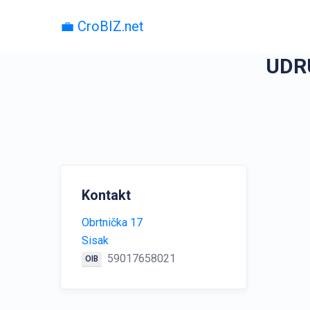
💼 CroBIZ.net
UDRU
Kontakt
Obrtnička 17
Sisak
59017658021
OIB