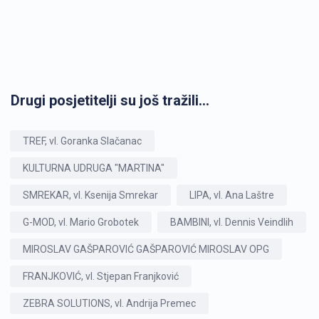
Drugi posjetitelji su još tražili...
TREF, vl. Goranka Slačanac
KULTURNA UDRUGA "MARTINA"
SMREKAR, vl. Ksenija Smrekar
LIPA, vl. Ana Laštre
G-MOD, vl. Mario Grobotek
BAMBINI, vl. Dennis Veindlih
MIROSLAV GAŠPAROVIĆ GAŠPAROVIĆ MIROSLAV OPG
FRANJKOVIĆ, vl. Stjepan Franjković
ZEBRA SOLUTIONS, vl. Andrija Premec