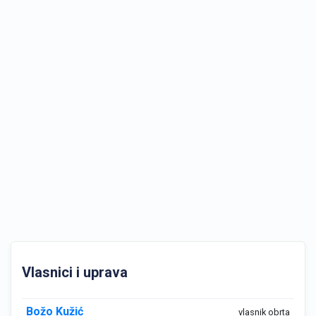
Vlasnici i uprava
Božo Kužić
vlasnik obrta