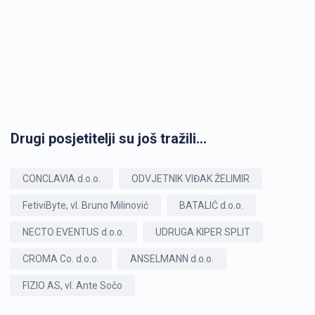
Drugi posjetitelji su još tražili...
CONCLAVIA d.o.o.
ODVJETNIK VIĐAK ŽELIMIR
FetiviByte, vl. Bruno Milinović
BATALIĆ d.o.o.
NECTO EVENTUS d.o.o.
UDRUGA KIPER SPLIT
CROMA Co. d.o.o.
ANSELMANN d.o.o.
FIZIO AS, vl. Ante Sočo