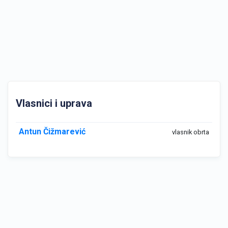
Vlasnici i uprava
Antun Čižmarević
vlasnik obrta