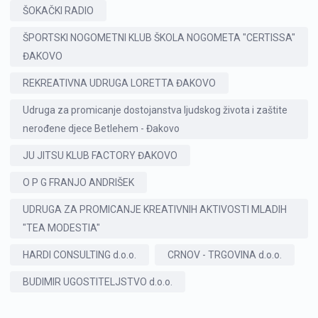
ŠOKAČKI RADIO
ŠPORTSKI NOGOMETNI KLUB ŠKOLA NOGOMETA "CERTISSA"
ĐAKOVO
REKREATIVNA UDRUGA LORETTA ĐAKOVO
Udruga za promicanje dostojanstva ljudskog života i zaštite
nerođene djece Betlehem - Đakovo
JU JITSU KLUB FACTORY ĐAKOVO
O P G FRANJO ANDRIŠEK
UDRUGA ZA PROMICANJE KREATIVNIH AKTIVOSTI MLADIH
"TEA MODESTIA"
HARDI CONSULTING d.o.o.
CRNOV - TRGOVINA d.o.o.
BUDIMIR UGOSTITELJSTVO d.o.o.